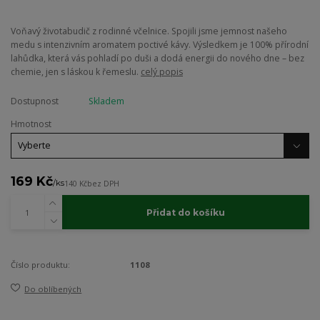
Voňavý životabudič z rodinné včelnice. Spojili jsme jemnost našeho
medu s intenzivním aromatem poctivé kávy. Výsledkem je 100% přírodní
lahůdka, která vás pohladí po duši a dodá energii do nového dne – bez
chemie, jen s láskou k řemeslu.
celý popis
Dostupnost
Skladem
Hmotnost
169 Kč
/
ks
140 Kč
bez DPH
Přidat do košíku
Číslo produktu:
1108
Do oblíbených