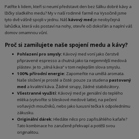
Patříte k lidem, kteří si neumí představit den bez šálku dobré kávy a
lžičky sladkého medu? My v naší rodinné farmě na Vysočině jsme
tyto dvě vášně spojili v jednu. Náš
kávový med
je neobyčejná
lahůdka, která vás postaví na nohy, otevře oči dokořán a naplní váš
domov omamnou vůní.
Proč si zamilujete naše spojení medu a kávy?
Pohlazení pro smysly:
Kávový med voní jako čerstvě
připravené espresso a chutná jako ta nejjemnější medová
plástev. Je to „silná káva“ v tom nejlepším slova smyslu.
100% přírodní energie:
Zapomeňte na umělá aromata.
Naše složení je prosté a čisté: pouze za studena
pastovaný
med
a kvalitní káva. Žádné sirupy, žádné stabilizátory.
Všestranné využití:
Kávový med je geniální do teplého
mléka (vytvoříte si bleskové medové latte), na pečení
voňavých moučníků, nebo jako luxusní tečka k odpolednímu
zákusku.
Originální dárek:
Hledáte něco pro zapřisáhlého kafaře?
Tato kombinace ho zaručeně překvapí a potěší svou
originalitou.