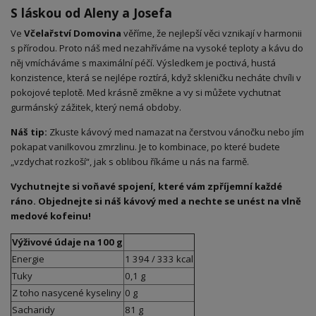
S láskou od Aleny a Josefa
Ve
Včelařství Domovina
věříme, že nejlepší věci vznikají v harmonii
s přírodou. Proto náš med nezahříváme na vysoké teploty a kávu do
něj vmícháváme s maximální péčí. Výsledkem je poctivá, hustá
konzistence, která se nejlépe roztírá, když skleničku necháte chvíli v
pokojové teplotě. Med krásně změkne a vy si můžete vychutnat
gurmánský zážitek, který nemá obdoby.
Náš tip:
Zkuste kávový med namazat na čerstvou vánočku nebo jím
pokapat vanilkovou zmrzlinu. Je to kombinace, po které budete
„vzdychat rozkoší“, jak s oblibou říkáme u nás na farmě.
Vychutnejte si voňavé spojení, které vám zpříjemní každé
ráno. Objednejte si náš kávový med a nechte se unést na vlně
medové kofeinu!
Výživové údaje na 100 g
Energie
1 394 / 333 kcal
Tuky
0,1 g
Z toho nasycené kyseliny
0 g
Sacharidy
81 g