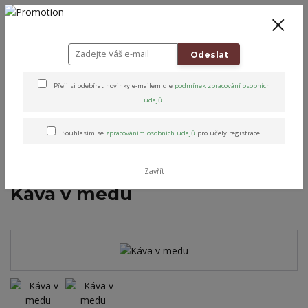
+420 778 743 310
8-19
CZK
0
0 Kč
Odeslat
Přeji si odebírat novinky e-mailem dle
podmínek zpracování osobních
Menu
údajů
.
Úvod
Přírodní péče & Dobroty
Poctivá spižírna
Ochucené medy
Souhlasím se
zpracováním osobních údajů
pro účely registrace.
Káva v medu
Zavřít
Káva v medu