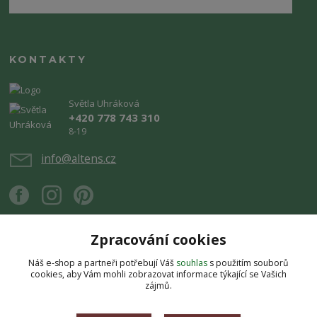
KONTAKTY
Světla Uhráková
+420 778 743 310
8-19
info@altens.cz
Zpracování cookies
Náš e-shop a partneři potřebují Váš
souhlas
s použitím souborů
Upravit sběr cookies.
cookies, aby Vám mohli zobrazovat informace týkající se Vašich
zájmů.
Copyright © 2026 Altens.cz. Obsah stránek je chráněn autorským zákonem.