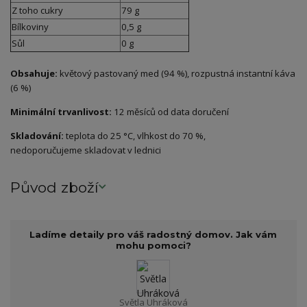
Z toho cukry
79 g
Bílkoviny
0,5 g
Sůl
0 g
Obsahuje:
květový pastovaný med (94 %), rozpustná instantní káva
(6 %)
Minimální trvanlivost:
12 měsíců od data doručení
Skladování:
teplota do 25 °C, vlhkost do 70 %,
nedoporučujeme skladovat v lednici
Původ zboží
Ladíme detaily pro váš radostný domov. Jak vám
mohu pomoci?
Světla Uhráková