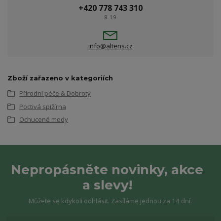
+420 778 743 310
8-19
info@altens.cz
Zboží zařazeno v kategoriích
Přírodní péče & Dobroty
Poctivá spižírna
Ochucené medy
Nepropásněte novinky, akce
a slevy!
Můžete se kdykoli odhlásit. Zasíláme jednou za 14 dní.