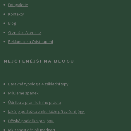
Fotogalerie
Kontakty
Blog
O značce Altens.cz
Reklamace a Odstoupení
NEJČTENĚJŠÍ NA BLOGU
Barevná typologie 4 základní typy
Milujeme spánek
Údržba a praní ložního prádla
Jaká je podložka z eko-kůže při cvičení jógy
Dětská podložka pro jógu
Jak zapojit děti při meditaci