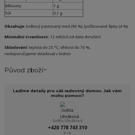
Bílkoviny
1 g
Sůl
0,1 g
Obsahuje:
květový pastovaný med (96 %), lyofilizované šípky (4 %)
Minimální trvanlivost:
12 měsíců od data doručení
Skladování:
teplota do 25 °C, vlhkost do 70 %,
nedoporučujeme skladovat v lednici
Původ zboží
Ladíme detaily pro váš radostný domov. Jak vám
mohu pomoci?
Světla Uhráková
+420 778 743 310
8-19