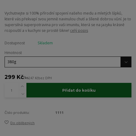
Vychutnejte si 100% přírodní spojení našeho medu a mletých šípků,
které vás překvapí svou jemně navinulou chutí a šíleně dobrou vůní. Je to
supersilná superpotravina pro vaši imunitu, která se na jazyku krásně
rozpouští a v kuchyni se prostě šikne!
celý popis
Dostupnost
Skladem
Hmotnost
299 Kč
/
ks
247 Kč
bez DPH
Přidat do košíku
Číslo produktu:
1111
Do oblíbených