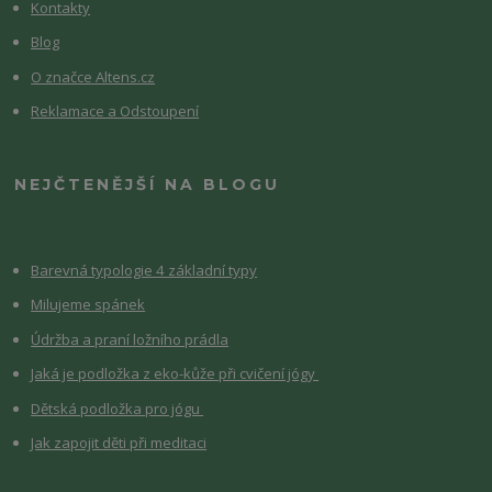
Kontakty
Blog
O značce Altens.cz
Reklamace a Odstoupení
NEJČTENĚJŠÍ NA BLOGU
Barevná typologie 4 základní typy
Milujeme spánek
Údržba a praní ložního prádla
Jaká je podložka z eko-kůže při cvičení jógy
Dětská podložka pro jógu
Jak zapojit děti při meditaci