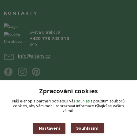
KONTAKTY
Světla Uhráková
+420 778 743 310
8-19
info@altens.cz
Zpracování cookies
Náš e-shop a partneři potřebují Váš
souhlas
s použitím souborů
Upravit sběr cookies.
cookies, aby Vám mohli zobrazovat informace týkající se Vašich
zájmů.
Copyright © 2026 Altens.cz. Obsah stránek je chráněn autorským zákonem.
Jakékoli užití obsahu bez souhlasu autora je zakázáno.
Nastavení
Souhlasím
Vytvořeno na
Eshop-rychle.cz