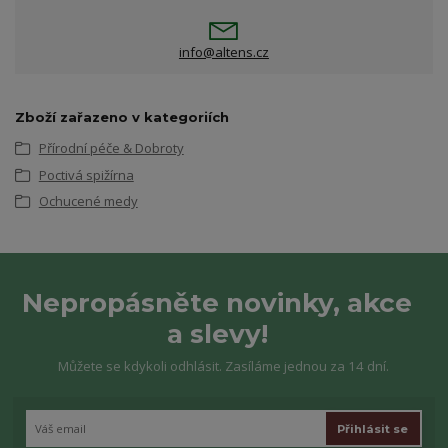
info@altens.cz
Zboží zařazeno v kategoriích
Přírodní péče & Dobroty
Poctivá spižírna
Ochucené medy
Nepropásněte novinky, akce
a slevy!
Můžete se kdykoli odhlásit. Zasíláme jednou za 14 dní.
Přihlásit se