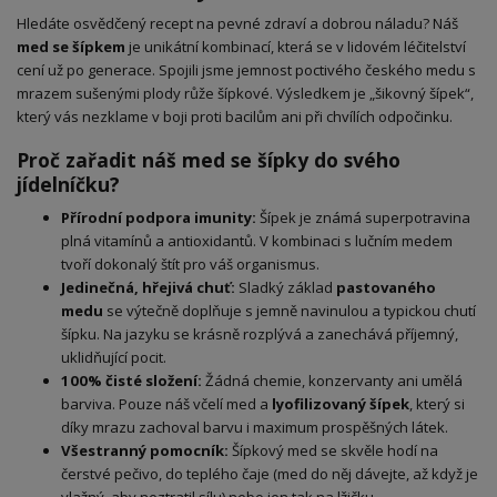
Hledáte osvědčený recept na pevné zdraví a dobrou náladu? Náš
med se šípkem
je unikátní kombinací, která se v lidovém léčitelství
cení už po generace. Spojili jsme jemnost poctivého českého medu s
mrazem sušenými plody růže šípkové. Výsledkem je „šikovný šípek“,
který vás nezklame v boji proti bacilům ani při chvílích odpočinku.
Proč zařadit náš med se šípky do svého
jídelníčku?
Přírodní podpora imunity:
Šípek je známá superpotravina
plná vitamínů a antioxidantů. V kombinaci s lučním medem
tvoří dokonalý štít pro váš organismus.
Jedinečná, hřejivá chuť:
Sladký základ
pastovaného
medu
se výtečně doplňuje s jemně navinulou a typickou chutí
šípku. Na jazyku se krásně rozplývá a zanechává příjemný,
uklidňující pocit.
100% čisté složení:
Žádná chemie, konzervanty ani umělá
barviva. Pouze náš včelí med a
lyofilizovaný šípek
, který si
díky mrazu zachoval barvu i maximum prospěšných látek.
Všestranný pomocník:
Šípkový med se skvěle hodí na
čerstvé pečivo, do teplého čaje (med do něj dávejte, až když je