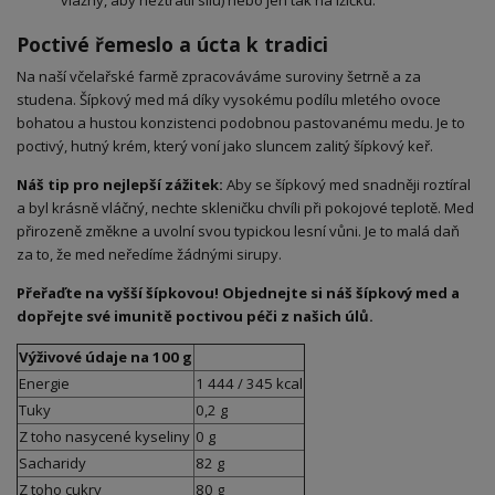
vlažný, aby neztratil sílu) nebo jen tak na lžičku.
Poctivé řemeslo a úcta k tradici
Na naší včelařské farmě zpracováváme suroviny šetrně a za
studena. Šípkový med má díky vysokému podílu mletého ovoce
bohatou a hustou konzistenci podobnou pastovanému medu. Je to
poctivý, hutný krém, který voní jako sluncem zalitý šípkový keř.
Náš tip pro nejlepší zážitek:
Aby se šípkový med snadněji roztíral
a byl krásně vláčný, nechte skleničku chvíli při pokojové teplotě. Med
přirozeně změkne a uvolní svou typickou lesní vůni. Je to malá daň
za to, že med neředíme žádnými sirupy.
Přeřaďte na vyšší šípkovou! Objednejte si náš šípkový med a
dopřejte své imunitě poctivou péči z našich úlů.
Výživové údaje na 100 g
Energie
1 444 / 345 kcal
Tuky
0,2 g
Z toho nasycené kyseliny
0 g
Sacharidy
82 g
Z toho cukry
80 g