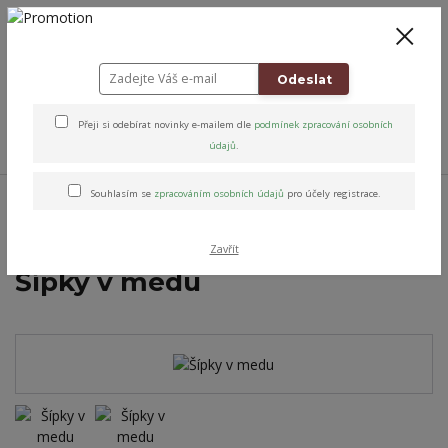
+420 778 743 310
8-19
CZK
0
0 Kč
Odeslat
Přeji si odebírat novinky e-mailem dle
podmínek zpracování osobních
Menu
údajů
.
Úvod
Přírodní péče & Dobroty
Poctivá spižírna
Ochucené medy
Souhlasím se
zpracováním osobních údajů
pro účely registrace.
Šípky v medu
Zavřít
Šípky v medu