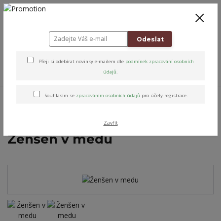
+420 778 743 310
8-19
CZK
0
0 Kč
Odeslat
Přeji si odebírat novinky e-mailem dle
podmínek zpracování osobních
Menu
údajů
.
Úvod
Přírodní péče & Dobroty
Poctivá spižírna
Ochucené medy
Souhlasím se
zpracováním osobních údajů
pro účely registrace.
Ženšen v medu
Zavřít
Ženšen v medu