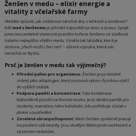
Ženšen v medu – elixír energie a
vitality z včelařské farmy
Hledáte způsob, jak zvládnout náročné dny s lehkostí a úsměvem?
Náš
med s ženšenem
je přírodní odpovědí na stres a únavu. Spojili
jsme neocenitelné vlastnosti pravého kořene ženšenu se sladkostí
našeho nejlepšího včelího medu. Vznikla tak lahůdka, která je
doslova „všech mužů i žen sen“ – účinná vzpruha, která vás
nenechá ve štychu.
Proč je ženšen v medu tak výjimečný?
Přírodní palivo pro organismus:
Ženšen je po tisíciletí
známý jako adaptogen, který posouvá výkon i fyzickou výdrž
do vyšších otáček.
Podpora paměti a koncentrace:
Tato kombinace
blahodárně působí na činnost mozku. Je to ideální parťák pro
studenty, manažery nebo kohokoliv, kdo potřebuje zůstat v
plném soustředění.
Zocelená obranyschopnost:
Med i ženšen společně pracují
na posílení vaší imunity. Jsou skvělým štítem proti nachlazení a
sezónním neduhům.