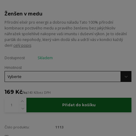
Ženšen v medu
Přírodní elixír pro energii a dobrou náladu Tato 100% přírodní
kombinace poctivého medu a pravého ženšenu bez jakýchkoliv
náhražek spolehlivě nakopne vaši imunitu i duševní výkon. Je to ideální
parťák do nepohody, který vám dodá sílu a udrží vás v kondici každý
den!
celý popis
Dostupnost
Skladem
Hmotnost
169 Kč
/
ks
140 Kč
bez DPH
Přidat do košíku
Číslo produktu:
1113