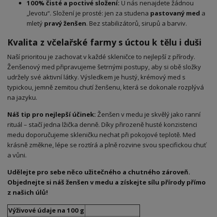
100% čisté a poctivé složení:
U nás nenajdete žádnou
„levotu“. Složení je prosté: jen za studena
pastovaný med
a
mletý
pravý ženšen
. Bez stabilizátorů, sirupů a barviv.
Kvalita z včelařské farmy s úctou k tělu i duši
Naší prioritou je zachovat v každé skleničce to nejlepší z přírody.
Ženšenový med připravujeme šetrnými postupy, aby si obě složky
udržely své aktivní látky. Výsledkem je hustý, krémový med s
typickou, jemně zemitou chutí ženšenu, která se dokonale rozplývá
na jazyku.
Náš tip pro nejlepší účinek:
Ženšen v medu je skvělý jako ranní
rituál – stačí jedna lžička denně. Díky přirozeně husté konzistenci
medu doporučujeme skleničku nechat při pokojové teplotě. Med
krásně změkne, lépe se roztírá a plně rozvine svou specifickou chuť
a vůni.
Udělejte pro sebe něco užitečného a chutného zároveň.
Objednejte si náš ženšen v medu a získejte sílu přírody přímo
z našich úlů!
Výživové údaje na 100 g