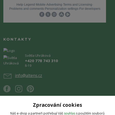
KONTAKTY
Světla Uhráková
+420 778 743 310
8-19
info@altens.cz
Zpracování cookies
Náš e-shop a partneři potřebují Váš
souhlas
s použitím souborů
Upravit sběr cookies.