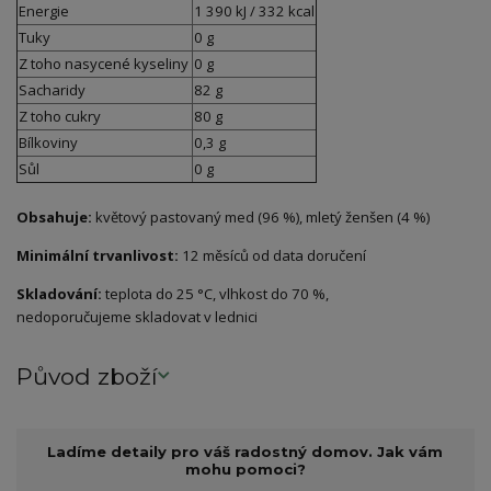
Energie
1 390 kJ / 332 kcal
Tuky
0 g
Z toho nasycené kyseliny
0 g
Sacharidy
82 g
Z toho cukry
80 g
Bílkoviny
0,3 g
Sůl
0 g
Obsahuje:
květový pastovaný med (96 %), mletý ženšen (4 %)
Minimální trvanlivost:
12 měsíců od data doručení
Skladování:
teplota do 25 °C, vlhkost do 70 %,
nedoporučujeme skladovat v lednici
Původ zboží
Ladíme detaily pro váš radostný domov. Jak vám
mohu pomoci?