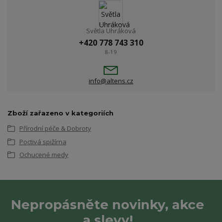
Světla Uhráková
+420 778 743 310
8-19
info@altens.cz
Zboží zařazeno v kategoriích
Přírodní péče & Dobroty
Poctivá spižírna
Ochucené medy
Nepropásněte novinky, akce
a slevy!