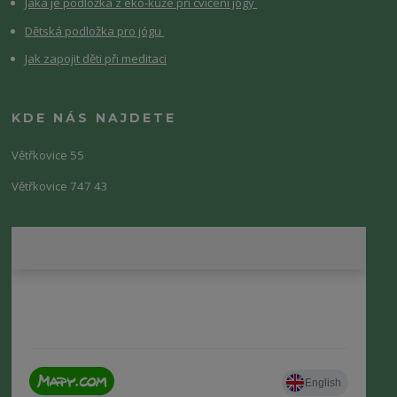
Jaká je podložka z eko-kůže při cvičení jógy
Dětská podložka pro jógu
Jak zapojit děti při meditaci
KDE NÁS NAJDETE
Větřkovice 55
Větřkovice 747 43