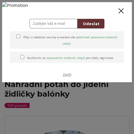
+420 778 743 310
8-19
CZK
0
0 Kč
Odeslat
Přeji si odebírat novinky e-mailem dle
podmínek zpracování osobních
Menu
údajů
.
Úvod
Altens originály & vybrané značky
Potahy na židličky
Potah
Souhlasím se
zpracováním osobních údajů
pro účely registrace.
omyvatelné na jídelní židličku
Náhradní potah do jídelní židličky balónky
Zavřít
Náhradní potah do jídelní
židličky balónky
TOP produkt