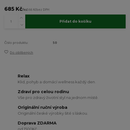
685 Kč
/
ks
566 Kč
bez DPH
Přidat do košíku
Číslo produktu:
50
Do oblíbených
Relax
Klid, pohyb a domácí wellness každý den.
Zdraví pro celou rodinu
Vše pro zdravý životní styl na jednom místě.
Originální ruční výroba
Originální české výrobky šité s láskou.
Doprava ZDARMA
od 1500Kč