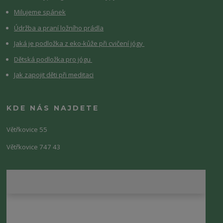
Milujeme spánek
Údržba a praní ložního prádla
Jaká je podložka z eko-kůže při cvičení jógy
Dětská podložka pro jógu
Jak zapojit děti při meditaci
KDE NÁS NAJDETE
Větřkovice 55
Větřkovice 747 43