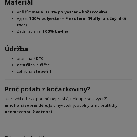
Materiál
Vnější materiál:
100% polyester – kočárkovina
Výplň:
100% polyester – Flexoterm (Fluffy, pružný, drží
tvar)
Zadní strana:
100% bavlna
Údržba
praní na
40 °C
nesušit
v sušičce
žehlit na
stupeň 1
Proč potah z kočárkoviny?
Na rozdíl od PVC potahů nepraská, neloupe se a vydrží
mnohonásobně déle
. Je omyvatelný, odolný a má prakticky
neomezenou životnost
.