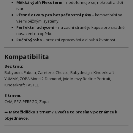
Měkká výplň Flexoterm
– nedeformuje se, nekroutí a drží
tvar.
Přesné otvory pro bezpečnostní pásy
– kompatibilní se
všemi běžnými systémy.
Perfektní uchycení
– na zadní straně je kapsa pro snadné
nasazení na opěrku.
Ruční výroba
– precizní zpracování a dlouhá životnost.
Kompatibilita
Bez trnu:
Babypoint Fabula, Caretero, Chocco, Babydesign, Kinderkraft
YUMMY, ZOPA Monti 2 Diamond, Joie Mimzy Recline Portrait,
Kinderkraft TASTEE
S trnem:
CAM, PEG PEREGO, Zopa
➡️
Máte židličku s trnem? Uveďte to prosím v poznámce k
objednávce.