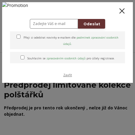
+420 778 743 310
8-19
CZK
0
0 Kč
Odeslat
Přeji si odebírat novinky e-mailem dle
podmínek zpracování osobních
Menu
údajů
.
Úvod
Domácnost & Styl
Dekorační polštářky
Předprodej limitované
Souhlasím se
zpracováním osobních údajů
pro účely registrace.
kolekce polštářků
Zavřít
Předprodej limitované kolekce
polštářků
Předprodej je pro tento rok ukončený , nelze již do Vánoc
objednat.