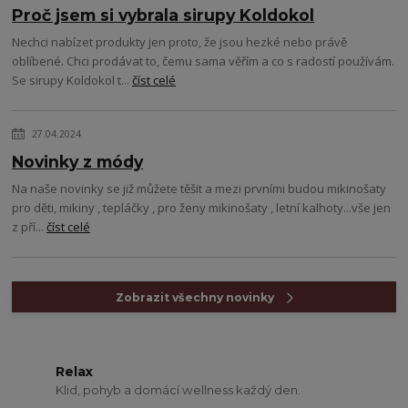
Proč jsem si vybrala sirupy Koldokol
Nechci nabízet produkty jen proto, že jsou hezké nebo právě
oblíbené. Chci prodávat to, čemu sama věřím a co s radostí používám.
Se sirupy Koldokol t...
číst celé
27.04.2024
Novinky z módy
Na naše novinky se již můžete těšit a mezi prvními budou mikinošaty
pro děti, mikiny , tepláčky , pro ženy mikinošaty , letní kalhoty...vše jen
z pří...
číst celé
Zobrazit všechny novinky
Relax
Klid, pohyb a domácí wellness každý den.