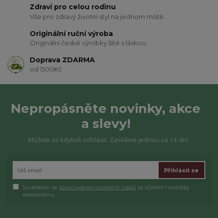
Zdraví pro celou rodinu
Vše pro zdravý životní styl na jednom místě.
Originální ruční výroba
Originální české výrobky šité s láskou.
Doprava ZDARMA
od 1500Kč
Nepropásněte novinky, akce
a slevy!
Můžete se kdykoli odhlásit. Zasíláme jednou za 14 dní.
Přihlásit se
Souhlasím se
zpracováním osobních údajů
za účelem rozesílky
newsletteru.