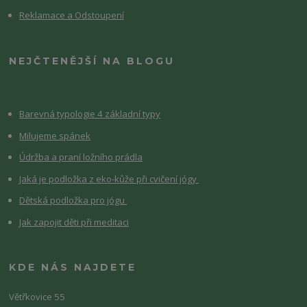
Reklamace a Odstoupení
NEJČTENĚJŠÍ NA BLOGU
Barevná typologie 4 základní typy
Milujeme spánek
Údržba a praní ložního prádla
Jaká je podložka z eko-kůže při cvičení jógy
Dětská podložka pro jógu
Jak zapojit děti při meditaci
KDE NÁS NAJDETE
Větřkovice 55