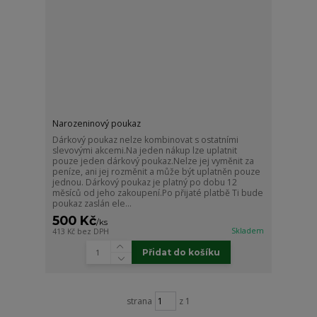
Narozeninový poukaz
Dárkový poukaz nelze kombinovat s ostatními
slevovými akcemi.Na jeden nákup lze uplatnit
pouze jeden dárkový poukaz.Nelze jej vyměnit za
peníze, ani jej rozměnit a může být uplatněn pouze
jednou. Dárkový poukaz je platný po dobu 12
měsíců od jeho zakoupení.Po přijaté platbě Ti bude
poukaz zaslán ele...
500 Kč
/
ks
Skladem
413 Kč
bez DPH
Přidat do košíku
strana
z 1