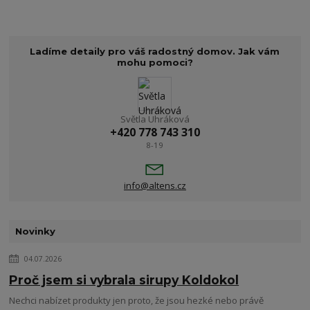
Ladíme detaily pro váš radostný domov. Jak vám
mohu pomoci?
Světla Uhráková
+420 778 743 310
8-19
info@altens.cz
Novinky
04.07.2026
Proč jsem si vybrala sirupy Koldokol
Nechci nabízet produkty jen proto, že jsou hezké nebo právě