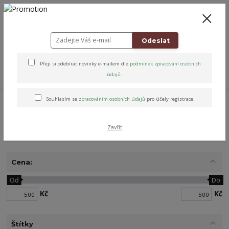
+420 778 743 310
8-19
CZK
0
0 Kč
Odeslat
Přeji si odebírat novinky e-mailem dle
podmínek zpracování osobních
Menu
údajů
.
Úvod
Poukazy
Narozeninový poukaz
Souhlasím se
zpracováním osobních údajů
pro účely registrace.
Zavřít
Narozeninový poukaz
Cena:
Od
Do
Kč
Kč
Štítky