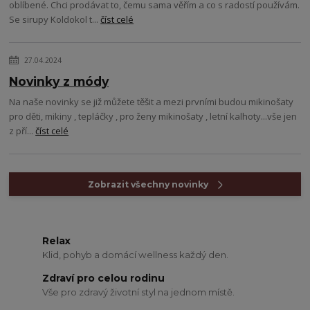
oblíbené. Chci prodávat to, čemu sama věřím a co s radostí používám.
Se sirupy Koldokol t...
číst celé
27.04.2024
Novinky z módy
Na naše novinky se již můžete těšit a mezi prvními budou mikinošaty
pro děti, mikiny , tepláčky , pro ženy mikinošaty , letní kalhoty...vše jen
z pří...
číst celé
Zobrazit všechny novinky
Relax
Klid, pohyb a domácí wellness každý den.
Zdraví pro celou rodinu
Vše pro zdravý životní styl na jednom místě.