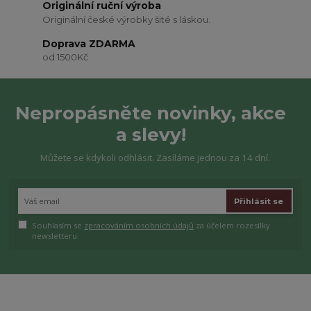
Originální ruční výroba
Originální české výrobky šité s láskou.
Doprava ZDARMA
od 1500Kč
Nepropásněte novinky, akce
a slevy!
Můžete se kdykoli odhlásit. Zasíláme jednou za 14 dní.
Přihlásit se
Souhlasím se
zpracováním osobních údajů
za účelem rozesílky
newsletteru.