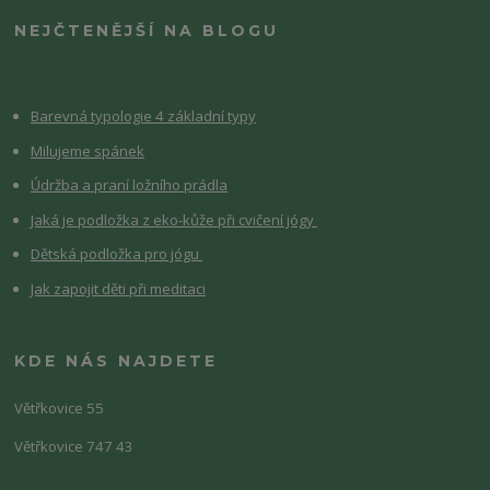
NEJČTENĚJŠÍ NA BLOGU
Barevná typologie 4 základní typy
Milujeme spánek
Údržba a praní ložního prádla
Jaká je podložka z eko-kůže při cvičení jógy
Dětská podložka pro jógu
Jak zapojit děti při meditaci
KDE NÁS NAJDETE
Větřkovice 55
Větřkovice 747 43