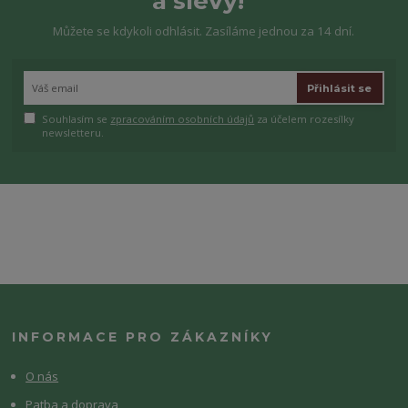
a slevy!
Můžete se kdykoli odhlásit. Zasíláme jednou za 14 dní.
Přihlásit se
Souhlasím se
zpracováním osobních údajů
za účelem rozesílky
newsletteru.
INFORMACE PRO ZÁKAZNÍKY
O nás
Patba a doprava