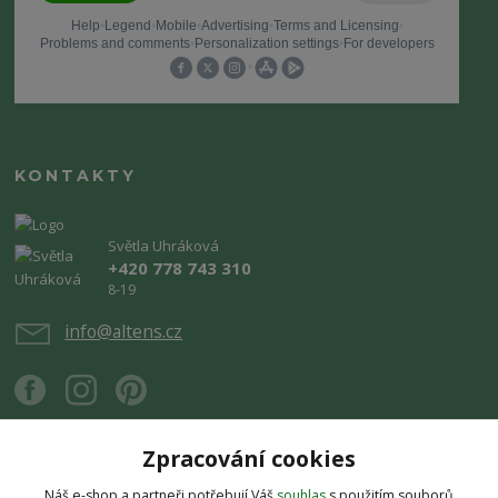
KONTAKTY
Světla Uhráková
+420 778 743 310
8-19
info@altens.cz
Zpracování cookies
Náš e-shop a partneři potřebují Váš
souhlas
s použitím souborů
Upravit sběr cookies.