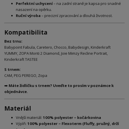
Perfektní uchycení
– na zadní straně je kapsa pro snadné
nasazení na opěrku.
Ruční výroba
– precizní zpracování a dlouhá životnost.
Kompatibilita
Bez trnu:
Babypoint Fabula, Caretero, Chocco, Babydesign, Kinderkraft
YUMMY, ZOPA Monti 2 Diamond, Joie Mimzy Recline Portrait,
Kinderkraft TASTEE
S trnem:
CAM, PEG PEREGO, Zopa
➡️
Máte židličku s trnem? Uveďte to prosím v poznámce k
objednávce.
Materiál
Vnější materiál:
100% polyester – kočárkovina
Výplň:
100% polyester – Flexoterm (Fluffy, pružný, drží