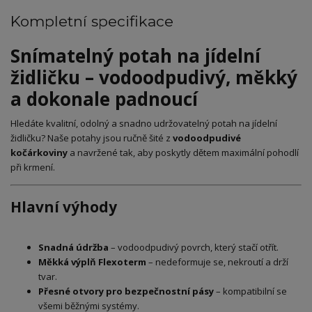
Kompletní specifikace
Snímatelný potah na jídelní
židličku – vodoodpudivý, měkký
a dokonale padnoucí
Hledáte kvalitní, odolný a snadno udržovatelný potah na jídelní
židličku? Naše potahy jsou ručně šité z
vodoodpudivé
kočárkoviny
a navržené tak, aby poskytly dětem maximální pohodlí
při krmení.
Hlavní výhody
Snadná údržba
– vodoodpudivý povrch, který stačí otřít.
Měkká výplň Flexoterm
– nedeformuje se, nekroutí a drží
tvar.
Přesné otvory pro bezpečnostní pásy
– kompatibilní se
všemi běžnými systémy.