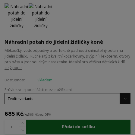
Náhradní potah do jídelní židličky koně
Měkoučký, vodoodpudivý a perfektně padnoucí snímatelný potah na
jídelní židličku. Ručně šitý z kvalitní kočárkoviny, s výplní Flexoterm, otvory
pro pásy a jednoduchým nasazením. Ideální pro většinu dětských židlí.
celý popis
Dostupnost
Skladem
Průvlek ve spodní části mezi nožičkami
685 Kč
/
ks
566 Kč
bez DPH
Přidat do košíku