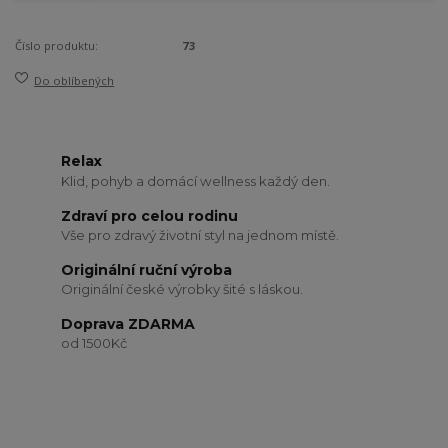
Číslo produktu:
73
Do oblíbených
Relax
Klid, pohyb a domácí wellness každý den.
Zdraví pro celou rodinu
Vše pro zdravý životní styl na jednom místě.
Originální ruční výroba
Originální české výrobky šité s láskou.
Doprava ZDARMA
od 1500Kč