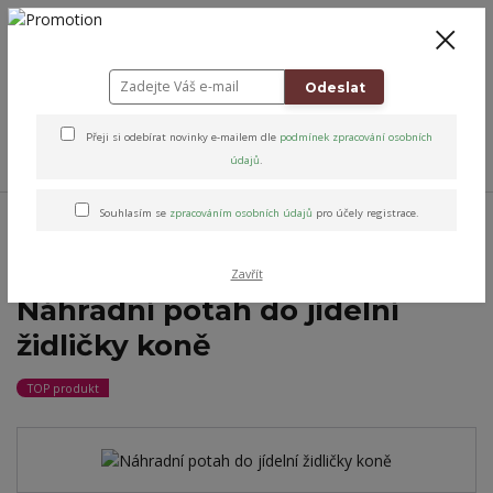
+420 778 743 310
8-19
CZK
0
0 Kč
Odeslat
Přeji si odebírat novinky e-mailem dle
podmínek zpracování osobních
Menu
údajů
.
Úvod
Altens originály & vybrané značky
Potahy na židličky
Potah
Souhlasím se
zpracováním osobních údajů
pro účely registrace.
omyvatelné na jídelní židličku
Náhradní potah do jídelní židličky koně
Zavřít
Náhradní potah do jídelní
židličky koně
TOP produkt