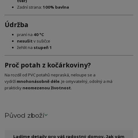
tvar)
Zadní strana:
100% bavlna
Údržba
praní na
40 °C
nesušit
v sušičce
žehlit na
stupeň 1
Proč potah z kočárkoviny?
Na rozdíl od PVC potahů nepraská, neloupe se a
vydrží
mnohonásobně déle
. Je omyvatelný, odolný a má
prakticky
neomezenou životnost
.
Původ zboží
Ladíme detaily pro váš radostný domov. Jak vám