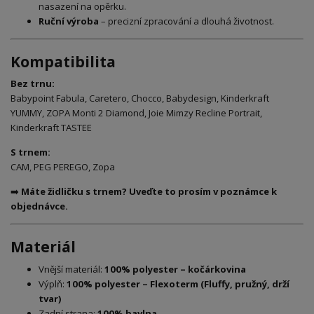
nasazení na opěrku.
Ruční výroba
– precizní zpracování a dlouhá životnost.
Kompatibilita
Bez trnu:
Babypoint Fabula, Caretero, Chocco, Babydesign, Kinderkraft
YUMMY, ZOPA Monti 2 Diamond, Joie Mimzy Recline Portrait,
Kinderkraft TASTEE
S trnem:
CAM, PEG PEREGO, Zopa
➡️
Máte židličku s trnem? Uveďte to prosím v poznámce k
objednávce.
Materiál
Vnější materiál:
100% polyester – kočárkovina
Výplň:
100% polyester – Flexoterm (Fluffy, pružný, drží
tvar)
Zadní strana:
100% bavlna