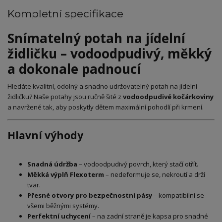
Kompletní specifikace
Snímatelný potah na jídelní
židličku – vodoodpudivý, měkký
a dokonale padnoucí
Hledáte kvalitní, odolný a snadno udržovatelný potah na jídelní
židličku? Naše potahy jsou ručně šité z
vodoodpudivé kočárkoviny
a navržené tak, aby poskytly dětem maximální pohodlí při krmení.
Hlavní výhody
Snadná údržba
– vodoodpudivý povrch, který stačí otřít.
Měkká výplň Flexoterm
– nedeformuje se, nekroutí a drží
tvar.
Přesné otvory pro bezpečnostní pásy
– kompatibilní se
všemi běžnými systémy.
Perfektní uchycení
– na zadní straně je kapsa pro snadné