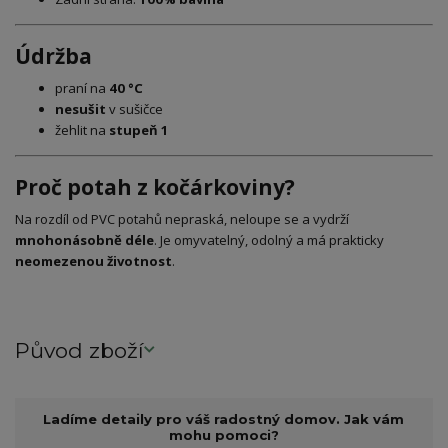
Údržba
praní na
40 °C
nesušit
v sušičce
žehlit na
stupeň 1
Proč potah z kočárkoviny?
Na rozdíl od PVC potahů nepraská, neloupe se a vydrží
mnohonásobně déle
. Je omyvatelný, odolný a má prakticky
neomezenou životnost
.
Původ zboží
Ladíme detaily pro váš radostný domov. Jak vám
mohu pomoci?