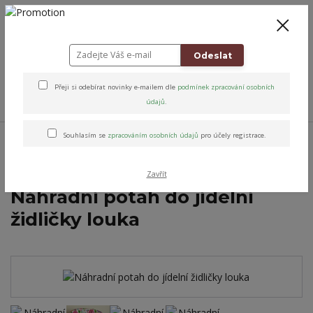
+420 778 743 310
8-19
CZK
0
0 Kč
Odeslat
Přeji si odebírat novinky e-mailem dle
podmínek zpracování osobních
Menu
údajů
.
Úvod
Altens originály & vybrané značky
Potahy na židličky
Potah
Souhlasím se
zpracováním osobních údajů
pro účely registrace.
omyvatelné na jídelní židličku
Náhradní potah do jídelní židličky louka
Zavřít
Náhradní potah do jídelní
židličky louka