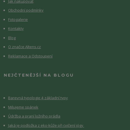
Jak nakupovat
Obchodní podmínky
Fotogalerie
Kontakty
Blog
O značce Altens.cz
Reklamace a Odstoupení
NEJČTENĚJŠÍ NA BLOGU
Barevná typologie 4 základní typy
Milujeme spánek
Údržba a praní ložního prádla
Jaká je podložka z eko-kůže při cvičení jógy