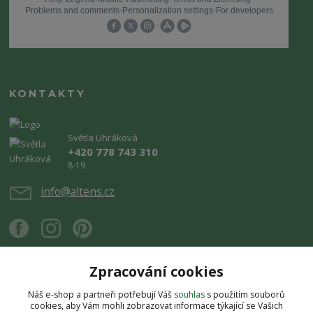
KONTAKTY
Světla Uhráková
+420 778 743 310
8-19
info@altens.cz
Zpracování cookies
Náš e-shop a partneři potřebují Váš
souhlas
s použitím souborů
Upravit sběr cookies.
cookies, aby Vám mohli zobrazovat informace týkající se Vašich