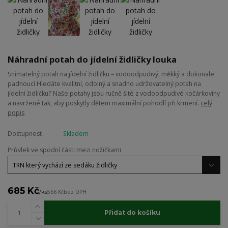
Náhradní potah do jídelní židličky louka
Snímatelný potah na jídelní židličku – vodoodpudivý, měkký a dokonale
padnoucí Hledáte kvalitní, odolný a snadno udržovatelný potah na
jídelní židličku? Naše potahy jsou ručně šité z vodoodpudivé kočárkoviny
a navržené tak, aby poskytly dětem maximální pohodlí při krmení.
celý
popis
Dostupnost
Skladem
Průvlek ve spodní části mezi nožičkami
685 Kč
/
ks
566 Kč
bez DPH
Přidat do košíku