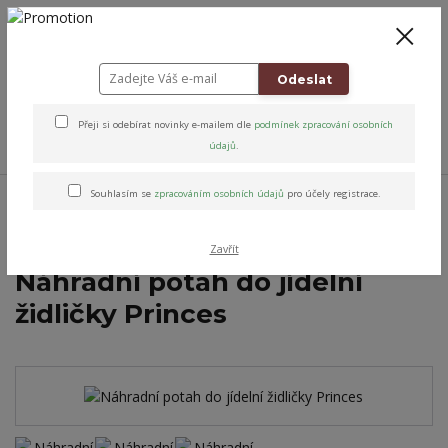
+420 778 743 310
8-19
CZK
0
0 Kč
Odeslat
Přeji si odebírat novinky e-mailem dle
podmínek zpracování osobních
Menu
údajů
.
Úvod
Altens originály & vybrané značky
Potahy na židličky
Potah
Souhlasím se
zpracováním osobních údajů
pro účely registrace.
omyvatelné na jídelní židličku
Náhradní potah do jídelní židličky Princes
Zavřít
Náhradní potah do jídelní
židličky Princes