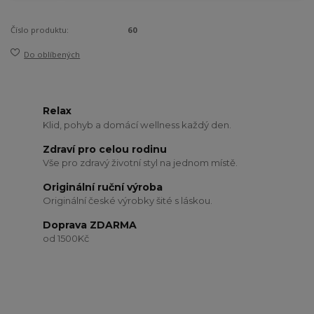
Číslo produktu:
60
Do oblíbených
Relax
Klid, pohyb a domácí wellness každý den.
Zdraví pro celou rodinu
Vše pro zdravý životní styl na jednom místě.
Originální ruční výroba
Originální české výrobky šité s láskou.
Doprava ZDARMA
od 1500Kč