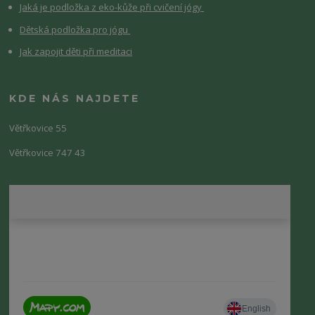
Jaká je podložka z eko-kůže při cvičení jógy
Dětská podložka pro jógu
Jak zapojit děti při meditaci
KDE NÁS NAJDETE
Větřkovice 55
Větřkovice 747 43