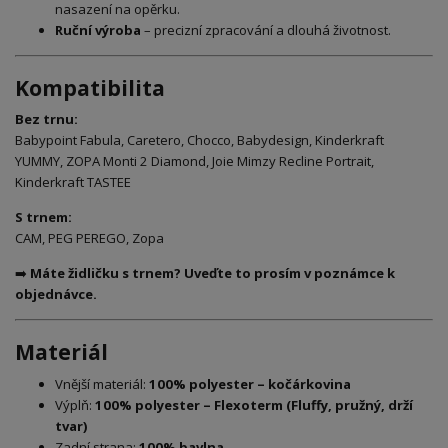
nasazení na opěrku.
Ruční výroba
– precizní zpracování a dlouhá životnost.
Kompatibilita
Bez trnu:
Babypoint Fabula, Caretero, Chocco, Babydesign, Kinderkraft
YUMMY, ZOPA Monti 2 Diamond, Joie Mimzy Recline Portrait,
Kinderkraft TASTEE
S trnem:
CAM, PEG PEREGO, Zopa
➡️
Máte židličku s trnem? Uveďte to prosím v poznámce k
objednávce.
Materiál
Vnější materiál:
100% polyester – kočárkovina
Výplň:
100% polyester – Flexoterm (Fluffy, pružný, drží
tvar)
Zadní strana:
100% bavlna