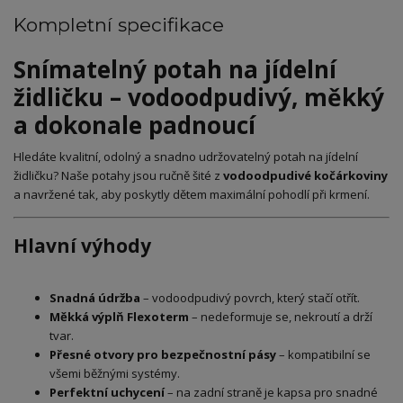
Kompletní specifikace
Snímatelný potah na jídelní
židličku – vodoodpudivý, měkký
a dokonale padnoucí
Hledáte kvalitní, odolný a snadno udržovatelný potah na jídelní
židličku? Naše potahy jsou ručně šité z
vodoodpudivé kočárkoviny
a navržené tak, aby poskytly dětem maximální pohodlí při krmení.
Hlavní výhody
Snadná údržba
– vodoodpudivý povrch, který stačí otřít.
Měkká výplň Flexoterm
– nedeformuje se, nekroutí a drží
tvar.
Přesné otvory pro bezpečnostní pásy
– kompatibilní se
všemi běžnými systémy.
Perfektní uchycení
– na zadní straně je kapsa pro snadné