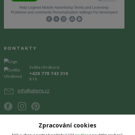
KONTAKTY
Světla Uhráková
+420 778 743 310
8-19
info@altens.cz
Zpracování cookies