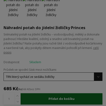
Náhradní potah do jídelní židličky Princes
Snímatelný potah na jídelní židličku – vodoodpudivý, měkký a dokonale
padnoucí Hledáte kvalitní, odolný a snadno udržovatelný potah na
jídelní židličku? Naše potahy jsou ručně šité z vodoodpudivé kočárkoviny
a navržené tak, aby poskytly dětem maximální pohodlí při krmení.
celý
popis
Dostupnost
Skladem
Průvlek ve spodní části mezi nožičkami
685 Kč
/
ks
566 Kč
bez DPH
Přidat do košíku