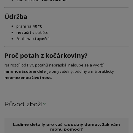
Údržba
praní na
40 °C
nesušit
v sušičce
žehlit na
stupeň 1
Proč potah z kočárkoviny?
Na rozdíl od PVC potahů nepraská, neloupe se a vydrží
mnohonásobně déle
. Je omyvatelný, odolný a má prakticky
neomezenou životnost
.
Původ zboží
Ladíme detaily pro váš radostný domov. Jak vám
mohu pomoci?